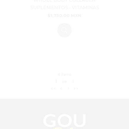
WHOLE BODY COLLAGEN
SUPLEMENTOS
-
VITAMINAS
$1,750.00 MXN
4 Items
1
de
1
<<
<
>
>>