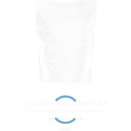
SESÉN
COLÁGENO HIDROLIZADO SILVER
SUPLEMENTOS
-
COLÁGENOS
$1,580.00 MXN